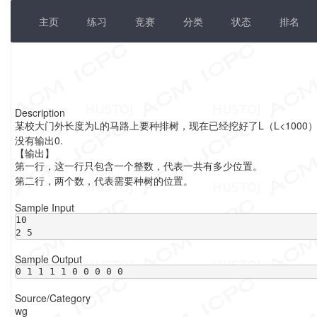
主页
练习
竞赛
分类
状态
排名
Description
某校大门外长度为L的马路上要种排树，现在已经挖好了L（L<100
没有输出0.
【输出】
第一行，这一行只包含一个整数，代表一共有多少位置。
第二行，两个数，代表需要种树的位置。
Sample Input
10

2 5
Sample Output
0 1 1 1 1 0 0 0 0 0
Source/Category
wg