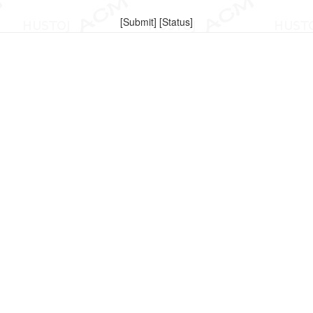
[
Submit
] [
Status
]