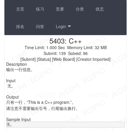
主页
练习
竞赛
分类
状态
排名
问答
Login
5403: C++
Time Limit:
1.000 Sec
Memory Limit:
32 MB
Submit:
139
Solved:
96
[
Submit
] [
Status
] [
Web Board
] [Creator:
Imported
]
Description
输出一行信息。
Input
无。
Output
只有一行，“This is a C++ program.”。
请注意不需要输出引号，行尾输出换行。
Sample Input
无。