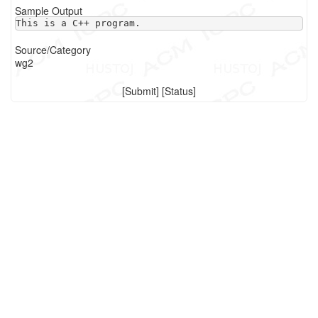
Sample Output
This is a C++ program.
Source/Category
wg2
[
Submit
] [
Status
]