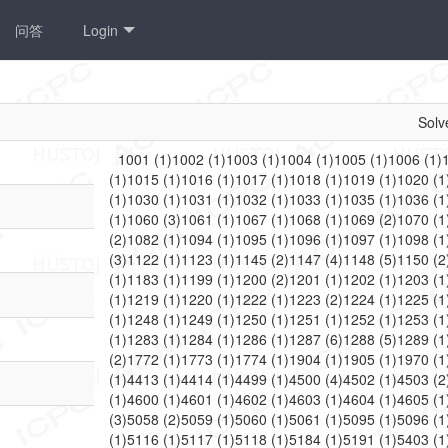
问答
Login
Solv
1001
(
1
)
1002
(
1
)
1003
(
1
)
1004
(
1
)
1005
(
1
)
1006
(
1
)
(
1
)
1015
(
1
)
1016
(
1
)
1017
(
1
)
1018
(
1
)
1019
(
1
)
1020
(
1
(
1
)
1030
(
1
)
1031
(
1
)
1032
(
1
)
1033
(
1
)
1035
(
1
)
1036
(
1
(
1
)
1060
(
3
)
1061
(
1
)
1067
(
1
)
1068
(
1
)
1069
(
2
)
1070
(
1
(
2
)
1082
(
1
)
1094
(
1
)
1095
(
1
)
1096
(
1
)
1097
(
1
)
1098
(
1
(
3
)
1122
(
1
)
1123
(
1
)
1145
(
2
)
1147
(
4
)
1148
(
5
)
1150
(
2
(
1
)
1183
(
1
)
1199
(
1
)
1200
(
2
)
1201
(
1
)
1202
(
1
)
1203
(
1
(
1
)
1219
(
1
)
1220
(
1
)
1222
(
1
)
1223
(
2
)
1224
(
1
)
1225
(
1
(
1
)
1248
(
1
)
1249
(
1
)
1250
(
1
)
1251
(
1
)
1252
(
1
)
1253
(
1
(
1
)
1283
(
1
)
1284
(
1
)
1286
(
1
)
1287
(
6
)
1288
(
5
)
1289
(
1
(
2
)
1772
(
1
)
1773
(
1
)
1774
(
1
)
1904
(
1
)
1905
(
1
)
1970
(
1
(
1
)
4413
(
1
)
4414
(
1
)
4499
(
1
)
4500
(
4
)
4502
(
1
)
4503
(
2
(
1
)
4600
(
1
)
4601
(
1
)
4602
(
1
)
4603
(
1
)
4604
(
1
)
4605
(
1
(
3
)
5058
(
2
)
5059
(
1
)
5060
(
1
)
5061
(
1
)
5095
(
1
)
5096
(
1
(
1
)
5116
(
1
)
5117
(
1
)
5118
(
1
)
5184
(
1
)
5191
(
1
)
5403
(
1