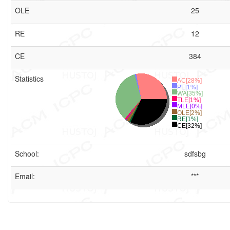
OLE
25
RE
12
CE
384
Statistics
AC[28%]
PE[1%]
WA[35%]
TLE[1%]
MLE[0%]
OLE[2%]
RE[1%]
CE[32%]
School:
sdfsbg
Email:
***