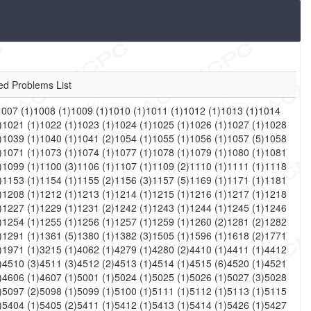
ed Problems List
1007
(
1
)
1008
(
1
)
1009
(
1
)
1010
(
1
)
1011
(
1
)
1012
(
1
)
1013
(
1
)
1014
)
1021
(
1
)
1022
(
1
)
1023
(
1
)
1024
(
1
)
1025
(
1
)
1026
(
1
)
1027
(
1
)
1028
)
1039
(
1
)
1040
(
1
)
1041
(
2
)
1054
(
1
)
1055
(
1
)
1056
(
1
)
1057
(
5
)
1058
)
1071
(
1
)
1073
(
1
)
1074
(
1
)
1077
(
1
)
1078
(
1
)
1079
(
1
)
1080
(
1
)
1081
)
1099
(
1
)
1100
(
3
)
1106
(
1
)
1107
(
1
)
1109
(
2
)
1110
(
1
)
1111
(
1
)
1118
)
1153
(
1
)
1154
(
1
)
1155
(
2
)
1156
(
3
)
1157
(
5
)
1169
(
1
)
1171
(
1
)
1181
)
1208
(
1
)
1212
(
1
)
1213
(
1
)
1214
(
1
)
1215
(
1
)
1216
(
1
)
1217
(
1
)
1218
)
1227
(
1
)
1229
(
1
)
1231
(
2
)
1242
(
1
)
1243
(
1
)
1244
(
1
)
1245
(
1
)
1246
)
1254
(
1
)
1255
(
1
)
1256
(
1
)
1257
(
1
)
1259
(
1
)
1260
(
2
)
1281
(
2
)
1282
)
1291
(
1
)
1361
(
5
)
1380
(
1
)
1382
(
3
)
1505
(
1
)
1596
(
1
)
1618
(
2
)
1771
)
1971
(
1
)
3215
(
1
)
4062
(
1
)
4279
(
1
)
4280
(
2
)
4410
(
1
)
4411
(
1
)
4412
)
4510
(
3
)
4511
(
3
)
4512
(
2
)
4513
(
1
)
4514
(
1
)
4515
(
6
)
4520
(
1
)
4521
)
4606
(
1
)
4607
(
1
)
5001
(
1
)
5024
(
1
)
5025
(
1
)
5026
(
1
)
5027
(
3
)
5028
)
5097
(
2
)
5098
(
1
)
5099
(
1
)
5100
(
1
)
5111
(
1
)
5112
(
1
)
5113
(
1
)
5115
)
5404
(
1
)
5405
(
2
)
5411
(
1
)
5412
(
1
)
5413
(
1
)
5414
(
1
)
5426
(
1
)
5427